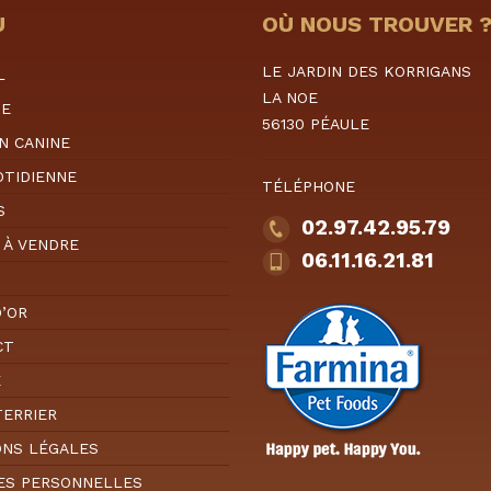
U
OÙ NOUS TROUVER 
LE JARDIN DES KORRIGANS
L
LA NOE
GE
56130 PÉAULE
N CANINE
OTIDIENNE
TÉLÉPHONE
S
02.97.42.95.79
 À VENDRE
06.11.16.21.81
D’OR
CT
E
TERRIER
ONS LÉGALES
ES PERSONNELLES