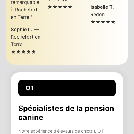
remarquable
★★★★★
Isabelle T.
—
à Rochefort
Redon
en Terre."
★★★★★
Sophie L.
—
Rochefort en
Terre
★★★★★
01
Spécialistes de la pension
canine
Notre expérience d'éleveurs de chiots L.O.F