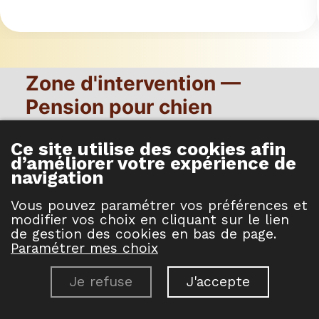
Zone d'intervention —
Pension pour chien
Rochefort en Terre
Ce site utilise des cookies afin
Le Jardin des Korrigans se situe à La Noe, 56130
d’améliorer votre expérience de
Péaule, à proximité immédiate de Rochefort en
navigation
Terre dans le Morbihan. Notre pension pour chien
Vous pouvez paramétrer vos préférences et
est facilement accessible et dessert un rayon de
modifier vos choix en cliquant sur le lien
50 km. Disponibles du lundi au samedi, nous
de gestion des cookies en bas de page.
Paramétrer mes choix
vous accueillons sur rendez-vous pour découvrir
nos installations et discuter des besoins de votre
Je refuse
J'accepte
compagnon.