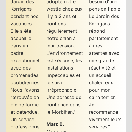
Jardin des
adopté notre
besoin d'une
Korrigans
westie chez eux
pension fiable.
pendant nos
il y a 3 ans et
Le Jardin des
vacances.
confions
Korrigans
Elle a été
régulièrement
répond
accueillie
notre chien à
parfaitement
dans un
leur pension.
à mes
cadre
L'environnement
attentes avec
exceptionnel
est sécurisé, les
une grande
avec des
installations
réactivité et
promenades
impeccables et
un accueil
quotidiennes.
le suivi
chaleureux
Nous l'avons
irréprochable.
pour mon
retrouvée en
Une adresse de
cairn terrier.
pleine forme
confiance dans
Je
et détendue.
le Morbihan."
recommande
Un service
vivement leurs
Marc B.
—
professionnel
services."
Morbihan